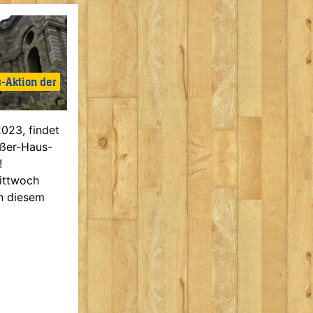
-Aktion der
023, findet
ußer-Haus-
!
ittwoch
in diesem