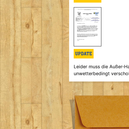
UPDATE
Leider muss die Außer-H
unwetterbedingt verscho