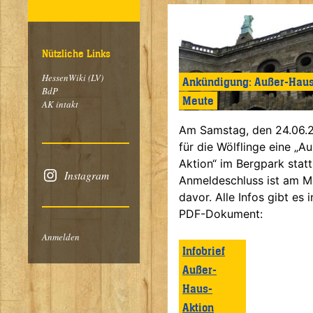
Nützliche Links
HessenWiki
(LV)
Ankündigung: Außer-Haus
BdP
Meute
AK intakt
Am Samstag, den 24.06.2
für die Wölflinge eine „A
Aktion“ im Bergpark statt
Instagram
Anmeldeschluss ist am M
davor. Alle Infos gibt es 
PDF-Dokument:
Anmelden
Infobrief
Außer-
Haus-
Aktion