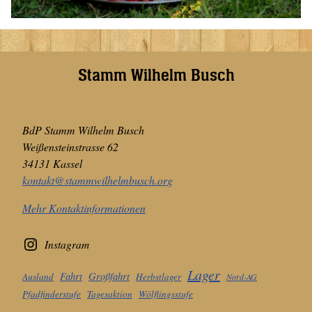
Stamm Wilhelm Busch
BdP Stamm Wilhelm Busch
Weißensteinstrasse 62
34131 Kassel
kontakt@stammwilhelmbusch.org
Mehr Kontaktinformationen
Instagram
Lager
Fahrt
Großfahrt
Ausland
Herbstlager
Nord-AG
Pfadfinderstufe
Tagesaktion
Wölflingsstufe