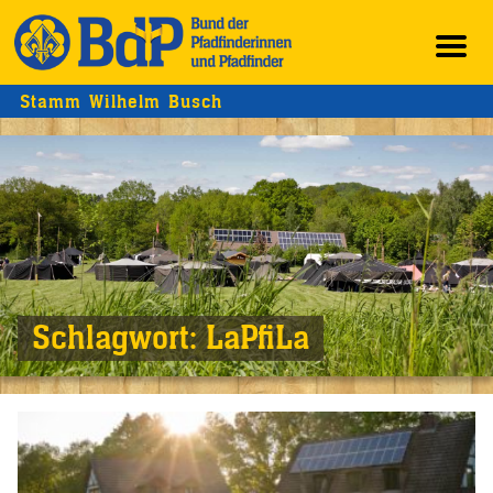
Stamm Wilhelm Busch
Schlagwort:
LaPfiLa